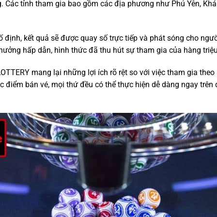
ng. Các tỉnh tham gia bao gồm các địa phương như Phú Yên, K
ố định, kết quả sẽ được quay số trực tiếp và phát sóng cho ngườ
hưởng hấp dẫn, hình thức đã thu hút sự tham gia của hàng triệ
OTTERY mang lại những lợi ích rõ rệt so với việc tham gia theo
c điểm bán vé, mọi thứ đều có thể thực hiện dễ dàng ngay trên 