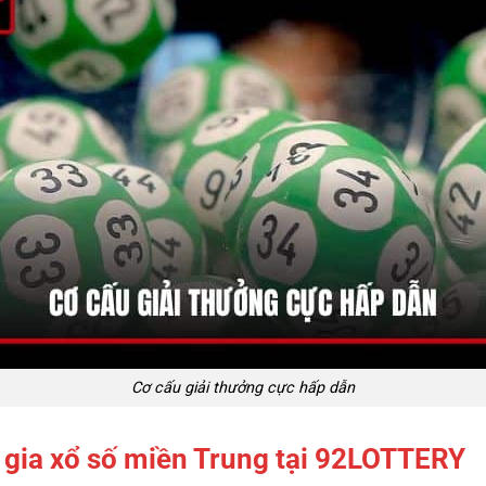
Cơ cấu giải thưởng cực hấp dẫn
 gia xổ số miền Trung tại 92LOTTERY