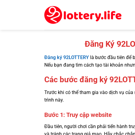
Bỏ
qua
nội
dung
Đăng Ký 92LO
Đăng ký 92LOTTERY
là bước đầu tiên để b
Nếu bạn đang tìm cách tạo tài khoản nhưng
Các bước đăng ký 92LOTT
Trước khi có thể tham gia vào dịch vụ của 
trình này.
Bước 1: Truy cập website
Đầu tiên, người chơi cần phải tiến hành t
và tránh các trang giả mạo. Hãy chắc chắn