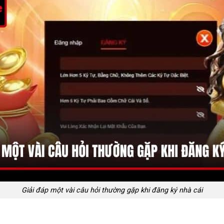
Giải đáp một vài câu hỏi thường gặp khi đăng ký nhà cái