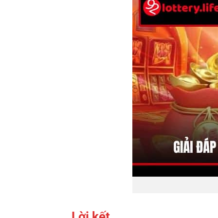
Lời kết