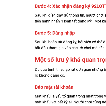
Bước 4: Xác nhận đăng ký 92LO
Sau khi điền đầy đủ thông tin, người chơ
tiến hành nhấn “Hoàn tất đăng ký”. Một kh
Bước 5: Đăng nhập
Sau khi hoàn tất đăng ký, hội viên có thể 
bắt đầu tham gia vào các trò chơi mà nền
Một số lưu ý khá quan tr
Dù quá trình thiết lập rất đơn giản nhưng
ro không đáng có.
Bảo mật tài khoản
Mật khẩu là yếu tố quan trọng nhất trong 
mật khẩu với bất kỳ ai. Người chơi cũng 