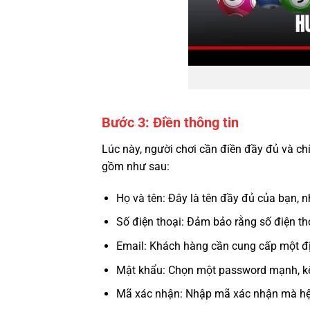
Bước 3: Điền thông tin
Lúc này, người chơi cần điền đầy đủ và ch
gồm như sau:
Họ và tên: Đây là tên đầy đủ của bạn, n
Số điện thoại: Đảm bảo rằng số điện t
Email: Khách hàng cần cung cấp một đị
Mật khẩu: Chọn một password mạnh, kết
Mã xác nhận: Nhập mã xác nhận mà hệ 