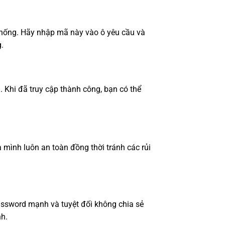
 thống. Hãy nhập mã này vào ô yêu cầu và
.
. Khi đã truy cập thành công, bạn có thể
 mình luôn an toàn đồng thời tránh các rủi
password mạnh và tuyệt đối không chia sẻ
nh.