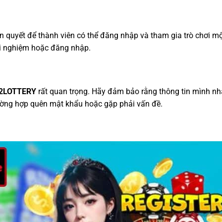
tiên quyết để thành viên có thể đăng nhập và tham gia trò chơi m
ải nghiệm hoặc đăng nhập.
92LOTTERY
rất quan trọng. Hãy đảm bảo rằng thông tin mình nh
rường hợp quên mật khẩu hoặc gặp phải vấn đề.