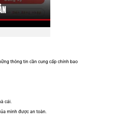
hững thông tin cần cung cấp chính bao
à cái.
của mình được an toàn.