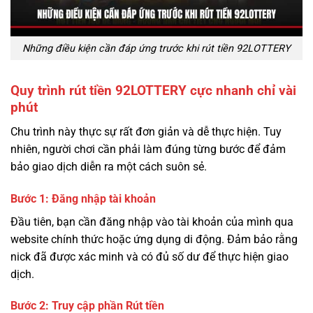
Những điều kiện cần đáp ứng trước khi rút tiền 92LOTTERY
Quy trình rút tiền 92LOTTERY cực nhanh chỉ vài
phút
Chu trình này thực sự rất đơn giản và dễ thực hiện. Tuy
nhiên, người chơi cần phải làm đúng từng bước để đảm
bảo giao dịch diễn ra một cách suôn sẻ.
Bước 1: Đăng nhập tài khoản
Đầu tiên, bạn cần đăng nhập vào tài khoản của mình qua
website chính thức hoặc ứng dụng di động. Đảm bảo rằng
nick đã được xác minh và có đủ số dư để thực hiện giao
dịch.
Bước 2: Truy cập phần Rút tiền