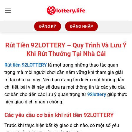
Bỏ
qua
nội
dung
ĐĂNG KÝ
ĐĂNG NHẬP
Rút Tiền 92LOTTERY – Quy Trình Và Lưu Ý
Khi Rút Thưởng Tại Nhà Cái
Rút tiền 92LOTTERY
là một trong những thao tác quan
trọng mà mỗi người chơi cần nắm vững khi tham gia giải
trí tại nhà cái này. Nếu bạn đang tìm kiếm một hướng dẫn
chi tiết, bài viết này sẽ đưa ra mọi thông tin từ các yêu cầu
cơ bản cho đến các lưu ý quan trọng từ
92lottery
giúp thực
hiện giao dịch nhanh chóng.
Các yêu cầu cơ bản khi rút tiền 92LOTTERY
Trước khi thực hiện bất kỳ giao dịch nào, có một số yêu