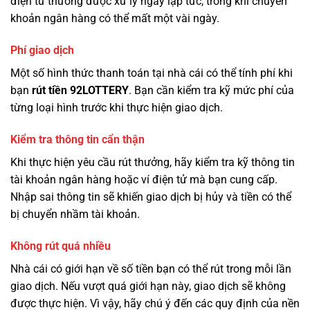
điện tử thường được xử lý ngay lập tức, trong khi chuyển
khoản ngân hàng có thể mất một vài ngày.
Phí giao dịch
Một số hình thức thanh toán tại nhà cái có thể tính phí khi
bạn
rút tiền 92LOTTERY
. Bạn cần kiểm tra kỹ mức phí của
từng loại hình trước khi thực hiện giao dịch.
Kiểm tra thông tin cẩn thận
Khi thực hiện yêu cầu rút thưởng, hãy kiểm tra kỹ thông tin
tài khoản ngân hàng hoặc ví điện tử mà bạn cung cấp.
Nhập sai thông tin sẽ khiến giao dịch bị hủy và tiền có thể
bị chuyển nhầm tài khoản.
Không rút quá nhiều
Nhà cái có giới hạn về số tiền bạn có thể rút trong mỗi lần
giao dịch. Nếu vượt quá giới hạn này, giao dịch sẽ không
được thực hiện. Vì vậy, hãy chú ý đến các quy định của nền