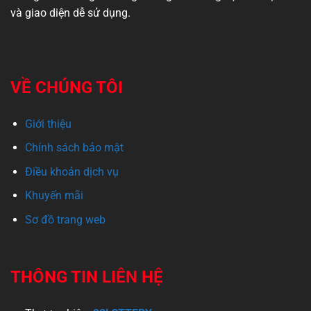
và giao diện dễ sử dụng.
VỀ CHÚNG TÔI
Giới thiệu
Chính sách bảo mật
Điều khoản dịch vụ
Khuyến mãi
Sơ đồ trang web
THÔNG TIN LIÊN HỆ