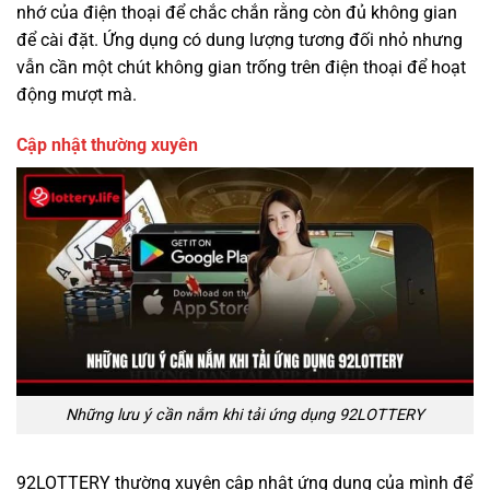
nhớ của điện thoại để chắc chắn rằng còn đủ không gian
để cài đặt. Ứng dụng có dung lượng tương đối nhỏ nhưng
vẫn cần một chút không gian trống trên điện thoại để hoạt
động mượt mà.
Cập nhật thường xuyên
Những lưu ý cần nắm khi tải ứng dụng 92LOTTERY
92LOTTERY thường xuyên cập nhật ứng dụng của mình để