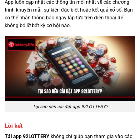
App luôn cập nhật các thông tin mới nhất về các chương
trình khuyến mãi, sự kiện đặc biệt hoặc kết quả xổ số. Bạn
có thể nhận thông báo ngay lập tức trên điện thoại để
không bỏ lỡ bất kỳ cơ hội nào.
Tại sao nên cài đặt app 92LOTTERY?
Lời kết
Tải app 92LOTTERY
không chỉ giúp bạn tham gia vào các