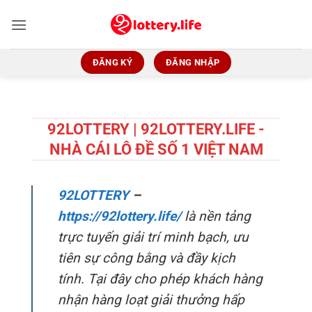
Bỏ
qua
nội
dung
ĐĂNG KÝ
ĐĂNG NHẬP
92LOTTERY | 92LOTTERY.LIFE -
NHÀ CÁI LÔ ĐỀ SỐ 1 VIỆT NAM
92LOTTERY
–
https://92lottery.life/
là nền tảng
trực tuyến giải trí minh bạch, ưu
tiên sự công bằng và đầy kịch
tính. Tại đây cho phép khách hàng
nhận hàng loạt giải thưởng hấp