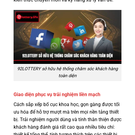
92LOTTERY sở hữu hệ thống chăm sóc khách hàng
toàn diện
Giao diện phục vụ trải nghiệm liền mạch
Cách sắp xếp bố cục khoa học, gọn gàng được tối
ưu hóa để hỗ trợ mượt mà trên mọi nền tảng thiết
bị. Trải nghiệm người dùng và tính thân thiện được
khách hàng đánh giá rất cao qua nhiều tiêu chí:
thiết kế tổng thể, tính tương thích trên các thiết bị,