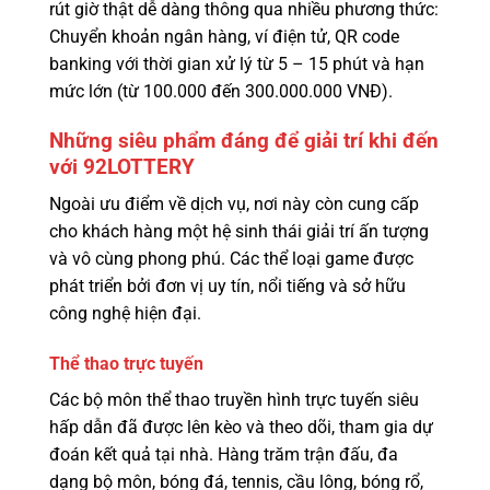
rút giờ thật dễ dàng thông qua nhiều phương thức:
Chuyển khoản ngân hàng, ví điện tử, QR code
banking với thời gian xử lý từ 5 – 15 phút và hạn
mức lớn (từ 100.000 đến 300.000.000 VNĐ).
Những siêu phẩm đáng để giải trí khi đến
với 92LOTTERY
Ngoài ưu điểm về dịch vụ, nơi này còn cung cấp
cho khách hàng một hệ sinh thái giải trí ấn tượng
và vô cùng phong phú. Các thể loại game được
phát triển bởi đơn vị uy tín, nổi tiếng và sở hữu
công nghệ hiện đại.
Thể thao trực tuyến
Các bộ môn thể thao truyền hình trực tuyến siêu
hấp dẫn đã được lên kèo và theo dõi, tham gia dự
đoán kết quả tại nhà. Hàng trăm trận đấu, đa
dạng bộ môn, bóng đá, tennis, cầu lông, bóng rổ,