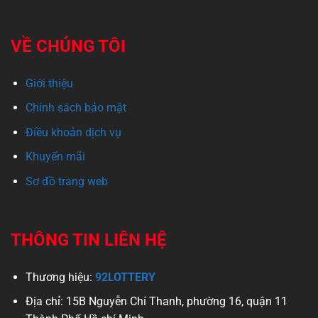
VỀ CHÚNG TÔI
Giới thiệu
Chính sách bảo mật
Điều khoản dịch vụ
Khuyến mãi
Sơ đồ trang web
THÔNG TIN LIÊN HỆ
Thương hiệu:
92LOTTERY
Địa chỉ: 15B Nguyễn Chí Thanh, phường 16, quận 11