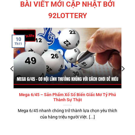
BÀI VIẾT MỚI CẬP NHẬT BỞI
92LOTTERY
10
Th11
Mega 6/45 – Sản Phẩm Xổ Số Biến Giấc Mơ Tỷ Phú
Thành Sự Thật
Mega 6/45 nhanh chóng trở thành lựa chọn yêu thích
của hàng triệu người Việt. [...]