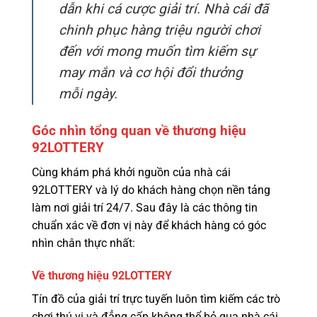
dẫn khi cá cược giải trí. Nhà cái đã
chinh phục hàng triệu người chơi
đến với mong muốn tìm kiếm sự
may mắn và cơ hội đổi thưởng
mỗi ngày.
Góc nhìn tổng quan về thương hiệu
92LOTTERY
Cùng khám phá khởi nguồn của nhà cái
92LOTTERY và lý do khách hàng chọn nền tảng
làm nơi giải trí 24/7. Sau đây là các thông tin
chuẩn xác về đơn vị này để khách hàng có góc
nhìn chân thực nhất:
Về thương hiệu 92LOTTERY
Tín đồ của giải trí trực tuyến luôn tìm kiếm các trò
chơi thú vị và đẳng cấp không thể bỏ qua nhà cái