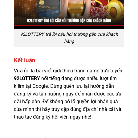
92LOTTERY trả lời câu hỏi thường gặp của khách
hàng
Kết luận
Vừa rồi là bài viết giới thiệu trang game trực tuyến
92LOTTERY
nổi tiếng đang được nhiều lượt tìm
kiếm tại Google. Đừng quên lưu lại hướng dẫn
đăng ký và tận hưởng ngay để nhận được các ưu
đãi hấp dẫn. Để không bỏ lỡ quyền lợi nhận quà
của mình thì hãy truy cập đúng địa chỉ nhà cái và
thao tác đăng ký hội viên ngay nhé!