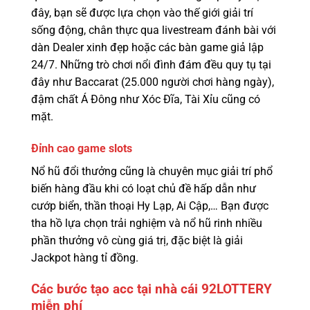
đây, bạn sẽ được lựa chọn vào thế giới giải trí
sống động, chân thực qua livestream đánh bài với
dàn Dealer xinh đẹp hoặc các bàn game giả lập
24/7. Những trò chơi nổi đình đám đều quy tụ tại
đây như Baccarat (25.000 người chơi hàng ngày),
đậm chất Á Đông như Xóc Đĩa, Tài Xỉu cũng có
mặt.
Đỉnh cao game slots
Nổ hũ đổi thưởng cũng là chuyên mục giải trí phổ
biến hàng đầu khi có loạt chủ đề hấp dẫn như
cướp biển, thần thoại Hy Lạp, Ai Cập,… Bạn được
tha hồ lựa chọn trải nghiệm và nổ hũ rinh nhiều
phần thưởng vô cùng giá trị, đặc biệt là giải
Jackpot hàng tỉ đồng.
Các bước tạo acc tại nhà cái 92LOTTERY
miễn phí