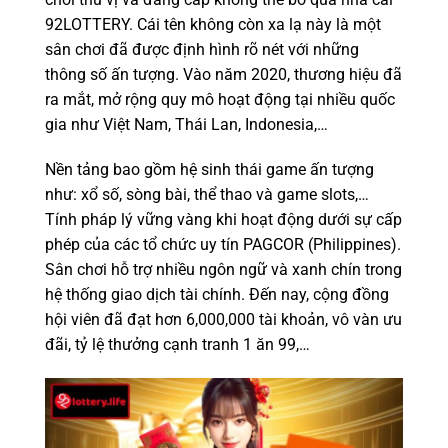
92LOTTERY. Cái tên không còn xa lạ này là một
sân chơi đã được định hình rõ nét với những
thông số ấn tượng. Vào năm 2020, thương hiệu đã
ra mắt, mở rộng quy mô hoạt động tại nhiều quốc
gia như Việt Nam, Thái Lan, Indonesia,…
Nền tảng bao gồm hệ sinh thái game ấn tượng
như: xổ số, sòng bài, thể thao và game slots,…
Tính pháp lý vững vàng khi hoạt động dưới sự cấp
phép của các tổ chức uy tín PAGCOR (Philippines).
Sân chơi hỗ trợ nhiều ngôn ngữ và xanh chín trong
hệ thống giao dịch tài chính. Đến nay, cộng đồng
hội viên đã đạt hơn 6,000,000 tài khoản, vô vàn ưu
đãi, tỷ lệ thưởng cạnh tranh 1 ăn 99,…